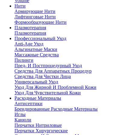
Volume
Нити
Армирующие Нити
Лифтинговые Нити
Формообразующие Нити
Плазмотерапия
Плазмотерапия
Профессиональный Уход
Anti-Age Уход
Альгинатные Маски
Массажные Средства
Пилинги
Пред- И Постпроцедурный Уход
Средства Для Аппаратных Процедур
Средства Для Чистки Лица
Универсальный Уход
Уход Для Жирной И Проблемной Кожи
Уход Для Чувствительной Кожи
Расходные Материалы
Антисептики
Брендированные Расходные Материалы
Иглы
Канюли
Перчатки Нитриловые
Перчатки Хирургические