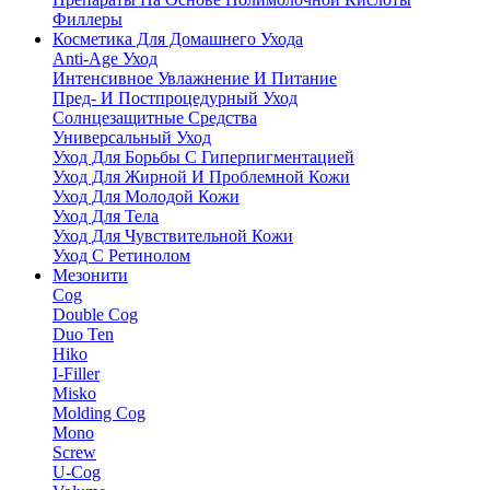
Филлеры
Косметика Для Домашнего Ухода
Anti-Age Уход
Интенсивное Увлажнение И Питание
Пред- И Постпроцедурный Уход
Солнцезащитные Средства
Универсальный Уход
Уход Для Борьбы С Гиперпигментацией
Уход Для Жирной И Проблемной Кожи
Уход Для Молодой Кожи
Уход Для Тела
Уход Для Чувствительной Кожи
Уход С Ретинолом
Мезонити
Cog
Double Cog
Duo Ten
Hiko
I-Filler
Misko
Molding Cog
Mono
Screw
U-Cog