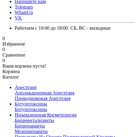
Напишите нам
Telegram
WhatsUp
VK
Работаем с 10:00 до 18:00. СБ, ВС - выходные
0
Избранное
0
Сравнение
0
Ваша корзина пуста!
Корзина
Каталог
Анестезия
Аппликационная Анестезия
Проводниковая Анестезия
Ботулотоксины
Ботулотоксины
Инъекционная Косметология
Биоревитализанты
Биорепаранты
Мезопрепараты
Препараты На Основе Полимолочной Кислоты