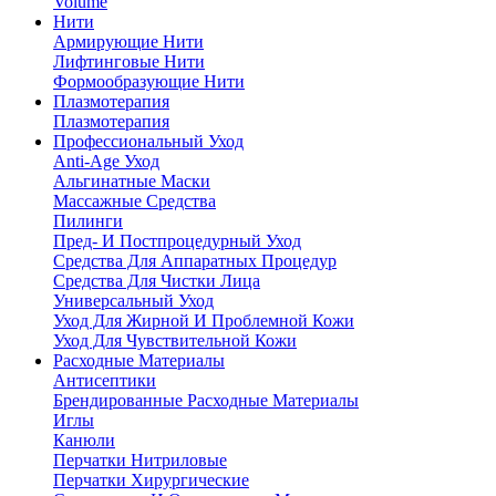
Volume
Нити
Армирующие Нити
Лифтинговые Нити
Формообразующие Нити
Плазмотерапия
Плазмотерапия
Профессиональный Уход
Anti-Age Уход
Альгинатные Маски
Массажные Средства
Пилинги
Пред- И Постпроцедурный Уход
Средства Для Аппаратных Процедур
Средства Для Чистки Лица
Универсальный Уход
Уход Для Жирной И Проблемной Кожи
Уход Для Чувствительной Кожи
Расходные Материалы
Антисептики
Брендированные Расходные Материалы
Иглы
Канюли
Перчатки Нитриловые
Перчатки Хирургические