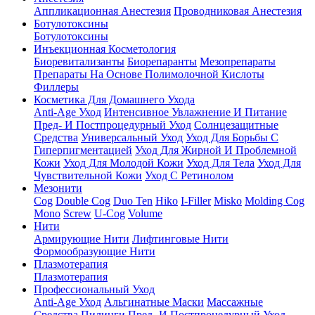
Аппликационная Анестезия
Проводниковая Анестезия
Ботулотоксины
Ботулотоксины
Инъекционная Косметология
Биоревитализанты
Биорепаранты
Мезопрепараты
Препараты На Основе Полимолочной Кислоты
Филлеры
Косметика Для Домашнего Ухода
Anti-Age Уход
Интенсивное Увлажнение И Питание
Пред- И Постпроцедурный Уход
Солнцезащитные
Средства
Универсальный Уход
Уход Для Борьбы С
Гиперпигментацией
Уход Для Жирной И Проблемной
Кожи
Уход Для Молодой Кожи
Уход Для Тела
Уход Для
Чувствительной Кожи
Уход С Ретинолом
Мезонити
Cog
Double Cog
Duo Ten
Hiko
I-Filler
Misko
Molding Cog
Mono
Screw
U-Cog
Volume
Нити
Армирующие Нити
Лифтинговые Нити
Формообразующие Нити
Плазмотерапия
Плазмотерапия
Профессиональный Уход
Anti-Age Уход
Альгинатные Маски
Массажные
Средства
Пилинги
Пред- И Постпроцедурный Уход