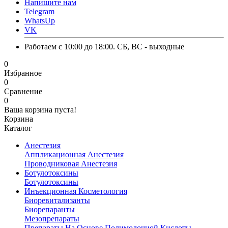
Напишите нам
Telegram
WhatsUp
VK
Работаем с 10:00 до 18:00. СБ, ВС - выходные
0
Избранное
0
Сравнение
0
Ваша корзина пуста!
Корзина
Каталог
Анестезия
Аппликационная Анестезия
Проводниковая Анестезия
Ботулотоксины
Ботулотоксины
Инъекционная Косметология
Биоревитализанты
Биорепаранты
Мезопрепараты
Препараты На Основе Полимолочной Кислоты