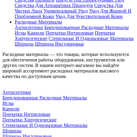
Средства Для Аппаратных Процедур
Средства Для
Чистки Лица
Универсальный Уход
Уход Для Жирной И
Проблемной Кожи
Уход Для Чувствительной Кожи
Расходные Материалы
Антисептики
Брендированные Расходные Материалы
Иглы
Канюли
Перчатки Нитриловые
Перчатки
Хирургические
Стерильные И Одноразовые Материалы
Шприцы
Шприцы Инсулиновые
Расходные материалы — это товары, которые используются
для обеспечения работы оборудования, инструментов или
других систем. В нашем интернет-магазине вы найдёте
широкий ассортимент расходных материалов высокого
качества по доступным ценам.
Антисептики
Брендированные Расходные Материалы
Иглы
Канюли
Перчатки Нитриловые
Перчатки Хирургические
Стерильные И Одноразовые Материалы
Шприцы
Шприцы Инсулиновые