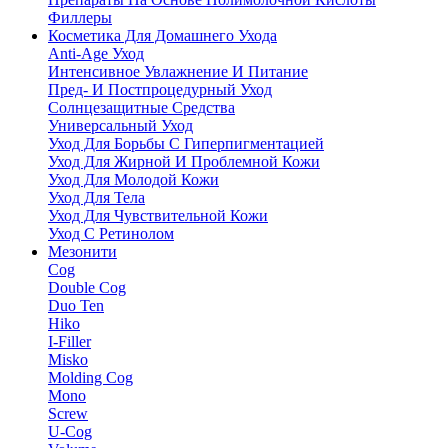
Филлеры
Косметика Для Домашнего Ухода
Anti-Age Уход
Интенсивное Увлажнение И Питание
Пред- И Постпроцедурный Уход
Солнцезащитные Средства
Универсальный Уход
Уход Для Борьбы С Гиперпигментацией
Уход Для Жирной И Проблемной Кожи
Уход Для Молодой Кожи
Уход Для Тела
Уход Для Чувствительной Кожи
Уход С Ретинолом
Мезонити
Cog
Double Cog
Duo Ten
Hiko
I-Filler
Misko
Molding Cog
Mono
Screw
U-Cog