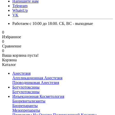
Напишите нам
Telegram
WhatsUp
VK
Работаем с 10:00 до 18:00. СБ, ВС - выходные
0
Избранное
0
Сравнение
0
Ваша корзина пуста!
Корзина
Каталог
Анестезия
Аппликационная Анестезия
Проводниковая Анестезия
Ботулотоксины
Ботулотоксины
Инъекционная Косметология
Биоревитализанты
Биорепаранты
Мезопрепараты
Препараты На Основе Полимолочной Кислоты