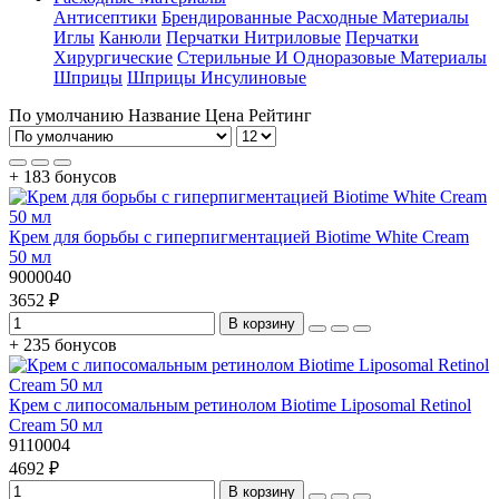
Антисептики
Брендированные Расходные Материалы
Иглы
Канюли
Перчатки Нитриловые
Перчатки
Хирургические
Стерильные И Одноразовые Материалы
Шприцы
Шприцы Инсулиновые
По умолчанию
Название
Цена
Рейтинг
+ 183 бонусов
Крем для борьбы с гиперпигментацией Biotime White Cream
50 мл
9000040
3652 ₽
В корзину
+ 235 бонусов
Крем с липосомальным ретинолом Biotime Liposomal Retinol
Cream 50 мл
9110004
4692 ₽
В корзину