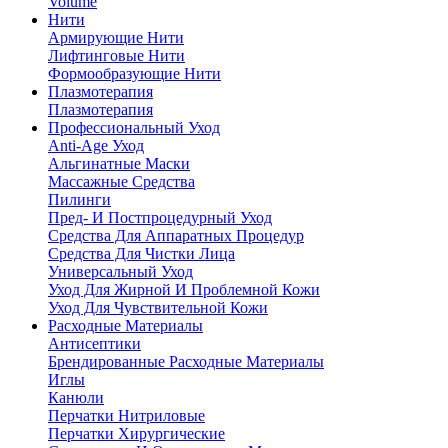
Volume
Нити
Армирующие Нити
Лифтинговые Нити
Формообразующие Нити
Плазмотерапия
Плазмотерапия
Профессиональный Уход
Anti-Age Уход
Альгинатные Маски
Массажные Средства
Пилинги
Пред- И Постпроцедурный Уход
Средства Для Аппаратных Процедур
Средства Для Чистки Лица
Универсальный Уход
Уход Для Жирной И Проблемной Кожи
Уход Для Чувствительной Кожи
Расходные Материалы
Антисептики
Брендированные Расходные Материалы
Иглы
Канюли
Перчатки Нитриловые
Перчатки Хирургические