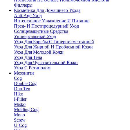
Филлеры
Косметика Для Домашнего Ухода
Anti-Age Уход
Интенсивное Увлажнение И Питание
Пред- И Постпроцедурный Уход
Солнцезащитные Средства
Универсальный Уход
Уход Для Борьбы С Гиперпигментацией
Уход Для Жирной И Проблемной Кожи
Уход Для Молодой Кожи
Уход Для Тела
Уход Для Чувствительной Кожи
Уход С Ретинолом
Мезонити
Cog
Double Cog
Duo Ten
Hiko
I-Filler
Misko
Molding Cog
Mono
Screw
U-Cog