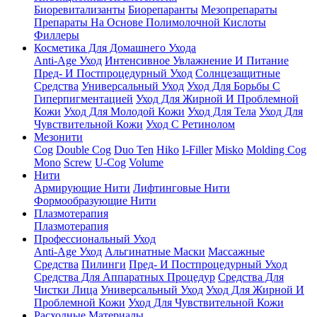
Биоревитализанты
Биорепаранты
Мезопрепараты
Препараты На Основе Полимолочной Кислоты
Филлеры
Косметика Для Домашнего Ухода
Anti-Age Уход
Интенсивное Увлажнение И Питание
Пред- И Постпроцедурный Уход
Солнцезащитные
Средства
Универсальный Уход
Уход Для Борьбы С
Гиперпигментацией
Уход Для Жирной И Проблемной
Кожи
Уход Для Молодой Кожи
Уход Для Тела
Уход Для
Чувствительной Кожи
Уход С Ретинолом
Мезонити
Cog
Double Cog
Duo Ten
Hiko
I-Filler
Misko
Molding Cog
Mono
Screw
U-Cog
Volume
Нити
Армирующие Нити
Лифтинговые Нити
Формообразующие Нити
Плазмотерапия
Плазмотерапия
Профессиональный Уход
Anti-Age Уход
Альгинатные Маски
Массажные
Средства
Пилинги
Пред- И Постпроцедурный Уход
Средства Для Аппаратных Процедур
Средства Для
Чистки Лица
Универсальный Уход
Уход Для Жирной И
Проблемной Кожи
Уход Для Чувствительной Кожи
Расходные Материалы