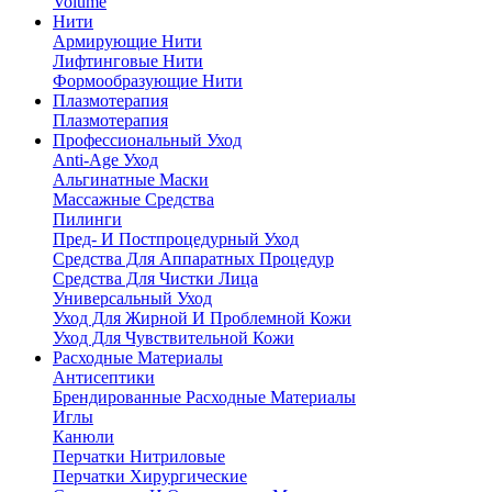
Volume
Нити
Армирующие Нити
Лифтинговые Нити
Формообразующие Нити
Плазмотерапия
Плазмотерапия
Профессиональный Уход
Anti-Age Уход
Альгинатные Маски
Массажные Средства
Пилинги
Пред- И Постпроцедурный Уход
Средства Для Аппаратных Процедур
Средства Для Чистки Лица
Универсальный Уход
Уход Для Жирной И Проблемной Кожи
Уход Для Чувствительной Кожи
Расходные Материалы
Антисептики
Брендированные Расходные Материалы
Иглы
Канюли
Перчатки Нитриловые
Перчатки Хирургические