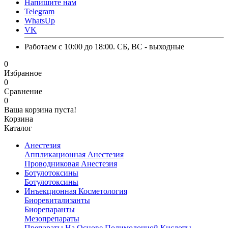
Напишите нам
Telegram
WhatsUp
VK
Работаем с 10:00 до 18:00. СБ, ВС - выходные
0
Избранное
0
Сравнение
0
Ваша корзина пуста!
Корзина
Каталог
Анестезия
Аппликационная Анестезия
Проводниковая Анестезия
Ботулотоксины
Ботулотоксины
Инъекционная Косметология
Биоревитализанты
Биорепаранты
Мезопрепараты
Препараты На Основе Полимолочной Кислоты