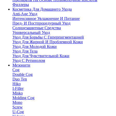
Филлеры
Косметика Для Домашнего Ухода
Anti-Age Уход
Интенсивное Увлажнение И Питание
Пред- И Постпроцедурный Уход
Солнцезащитные Средства
Универсальный Уход
Уход Для Борьбы С Гиперпигментацией
Уход Для Жирной И Проблемной Кожи
Уход Для Молодой Кожи
Уход Для Тела
Уход Для Чувствительной Кожи
Уход С Ретинолом
Мезонити
Cog
Double Cog
Duo Ten
Hiko
I-Filler
Misko
Molding Cog
Mono
Screw
U-Cog