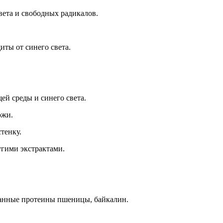
ета и свободных радикалов.
иты от синего света.
й среды и синего света.
ожи.
тенку.
угими экстрактами.
ованные протеины пшеницы, байкалин.