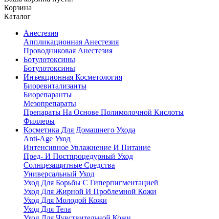
Корзина
Каталог
Анестезия
Аппликационная Анестезия
Проводниковая Анестезия
Ботулотоксины
Ботулотоксины
Инъекционная Косметология
Биоревитализанты
Биорепаранты
Мезопрепараты
Препараты На Основе Полимолочной Кислоты
Филлеры
Косметика Для Домашнего Ухода
Anti-Age Уход
Интенсивное Увлажнение И Питание
Пред- И Постпроцедурный Уход
Солнцезащитные Средства
Универсальный Уход
Уход Для Борьбы С Гиперпигментацией
Уход Для Жирной И Проблемной Кожи
Уход Для Молодой Кожи
Уход Для Тела
Уход Для Чувствительной Кожи