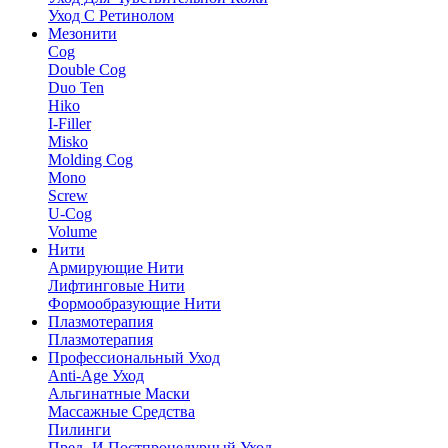
Уход С Ретинолом
Мезонити
Cog
Double Cog
Duo Ten
Hiko
I-Filler
Misko
Molding Cog
Mono
Screw
U-Cog
Volume
Нити
Армирующие Нити
Лифтинговые Нити
Формообразующие Нити
Плазмотерапия
Плазмотерапия
Профессиональный Уход
Anti-Age Уход
Альгинатные Маски
Массажные Средства
Пилинги
Пред- И Постпроцедурный Уход