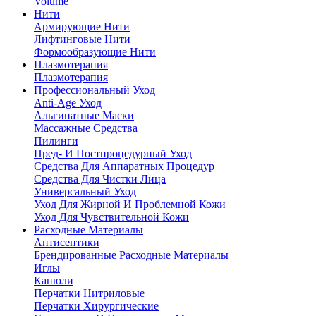
Volume
Нити
Армирующие Нити
Лифтинговые Нити
Формообразующие Нити
Плазмотерапия
Плазмотерапия
Профессиональный Уход
Anti-Age Уход
Альгинатные Маски
Массажные Средства
Пилинги
Пред- И Постпроцедурный Уход
Средства Для Аппаратных Процедур
Средства Для Чистки Лица
Универсальный Уход
Уход Для Жирной И Проблемной Кожи
Уход Для Чувствительной Кожи
Расходные Материалы
Антисептики
Брендированные Расходные Материалы
Иглы
Канюли
Перчатки Нитриловые
Перчатки Хирургические