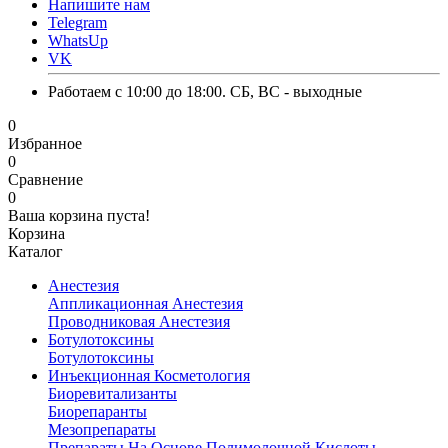
Напишите нам
Telegram
WhatsUp
VK
Работаем с 10:00 до 18:00. СБ, ВС - выходные
0
Избранное
0
Сравнение
0
Ваша корзина пуста!
Корзина
Каталог
Анестезия
Аппликационная Анестезия
Проводниковая Анестезия
Ботулотоксины
Ботулотоксины
Инъекционная Косметология
Биоревитализанты
Биорепаранты
Мезопрепараты
Препараты На Основе Полимолочной Кислоты