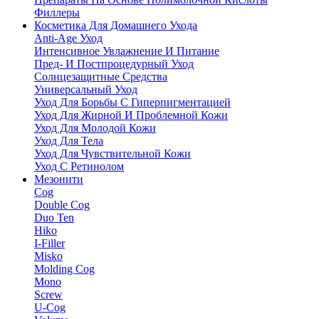
Филлеры
Косметика Для Домашнего Ухода
Anti-Age Уход
Интенсивное Увлажнение И Питание
Пред- И Постпроцедурный Уход
Солнцезащитные Средства
Универсальный Уход
Уход Для Борьбы С Гиперпигментацией
Уход Для Жирной И Проблемной Кожи
Уход Для Молодой Кожи
Уход Для Тела
Уход Для Чувствительной Кожи
Уход С Ретинолом
Мезонити
Cog
Double Cog
Duo Ten
Hiko
I-Filler
Misko
Molding Cog
Mono
Screw
U-Cog