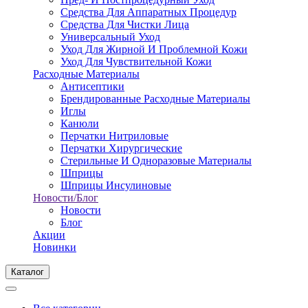
Средства Для Аппаратных Процедур
Средства Для Чистки Лица
Универсальный Уход
Уход Для Жирной И Проблемной Кожи
Уход Для Чувствительной Кожи
Расходные Материалы
Антисептики
Брендированные Расходные Материалы
Иглы
Канюли
Перчатки Нитриловые
Перчатки Хирургические
Стерильные И Одноразовые Материалы
Шприцы
Шприцы Инсулиновые
Новости/Блог
Новости
Блог
Акции
Новинки
Каталог