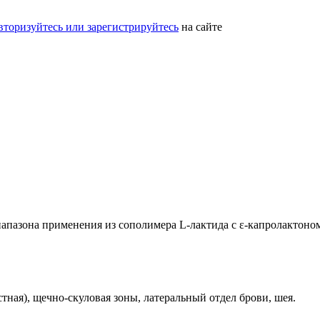
вторизуйтесь или зарегистрируйтесь
на сайте
апазона применения из сополимера L-лактида с ε-капролактоно
ная), щечно-скуловая зоны, латеральный отдел брови, шея.