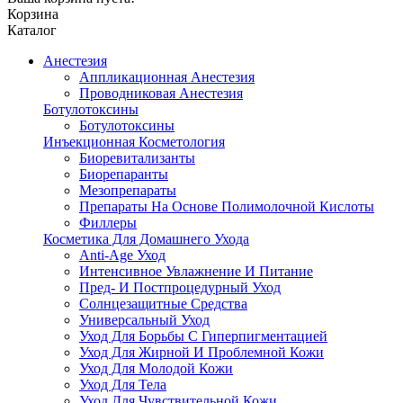
Корзина
Каталог
Анестезия
Аппликационная Анестезия
Проводниковая Анестезия
Ботулотоксины
Ботулотоксины
Инъекционная Косметология
Биоревитализанты
Биорепаранты
Мезопрепараты
Препараты На Основе Полимолочной Кислоты
Филлеры
Косметика Для Домашнего Ухода
Anti-Age Уход
Интенсивное Увлажнение И Питание
Пред- И Постпроцедурный Уход
Солнцезащитные Средства
Универсальный Уход
Уход Для Борьбы С Гиперпигментацией
Уход Для Жирной И Проблемной Кожи
Уход Для Молодой Кожи
Уход Для Тела
Уход Для Чувствительной Кожи