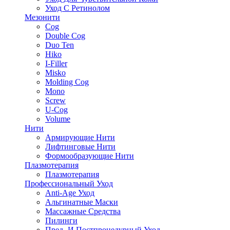
Уход С Ретинолом
Мезонити
Cog
Double Cog
Duo Ten
Hiko
I-Filler
Misko
Molding Cog
Mono
Screw
U-Cog
Volume
Нити
Армирующие Нити
Лифтинговые Нити
Формообразующие Нити
Плазмотерапия
Плазмотерапия
Профессиональный Уход
Anti-Age Уход
Альгинатные Маски
Массажные Средства
Пилинги
Пред- И Постпроцедурный Уход