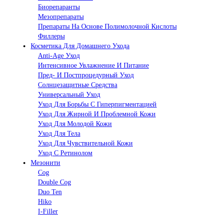
Биорепаранты
Мезопрепараты
Препараты На Основе Полимолочной Кислоты
Филлеры
Косметика Для Домашнего Ухода
Anti-Age Уход
Интенсивное Увлажнение И Питание
Пред- И Постпроцедурный Уход
Солнцезащитные Средства
Универсальный Уход
Уход Для Борьбы С Гиперпигментацией
Уход Для Жирной И Проблемной Кожи
Уход Для Молодой Кожи
Уход Для Тела
Уход Для Чувствительной Кожи
Уход С Ретинолом
Мезонити
Cog
Double Cog
Duo Ten
Hiko
I-Filler