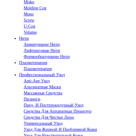
Misko
Molding Cog
Mono
Screw
U-Cog
Volume
Нити
Армирующие Нити
Лифтинговые Нити
Формообразующие Нити
Плазмотерапия
Плазмотерапия
Профессиональный Уход
Anti-Age Уход
Альгинатные Маски
Массажные Средства
Пилинги
Пред- И Постпроцедурный Уход
Средства Для Аппаратных Процедур
Средства Для Чистки Лица
Универсальный Уход
Уход Для Жирной И Проблемной Кожи
Уход Для Чувствительной Кожи