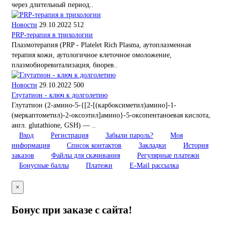
через длительный период..
Новости
29.10.2022
512
PRP-терапия в трихологии
Плазмотерапия (PRP - Platelet Rich Plasma, аутоплазменная
терапия кожи, аутологичное клеточное омоложение,
плазмобиоревитализация, биорев..
Новости
29.10.2022
500
Глутатион - ключ к долголетию
Глутатион (2-амино-5-{[2-[(карбоксиметил)амино]-1-
(меркаптометил)-2-оксоэтил]амино}-5-оксопентаноевая кислота,
англ. glutathione, GSH) — ..
Вход
Регистрация
Забыли пароль?
Моя
информация
Список контактов
Закладки
История
заказов
Файлы для скачивания
Регулярные платежи
Бонусные баллы
Платежи
E-Mail рассылка
×
Бонус при заказе с сайта!